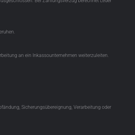
t ausgeschlossen. Bei Zahlungsverzug berechnet Leder
eruhen.
earbeitung an ein Inkassounternehmen weiterzuleiten.
erpfändung, Sicherungsübereignung, Verarbeitung oder