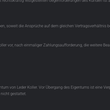
ht rechtskräftig festgestellten Gegenforderungen des Kunden is
n, soweit die Ansprüche auf dem gleichen Vertragsverhältnis b
Koller vor, nach einmaliger Zahlungsaufforderung, die weitere B
entum von Leder Koller. Vor Übergang des Eigentums ist eine V
icht gestattet.