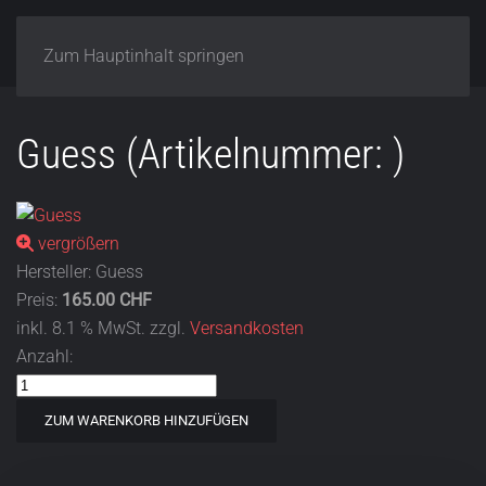
Zum Hauptinhalt springen
Guess
(Artikelnummer:
)
vergrößern
Hersteller:
Guess
Preis:
165.00 CHF
inkl. 8.1 % MwSt.
zzgl.
Versandkosten
Anzahl: