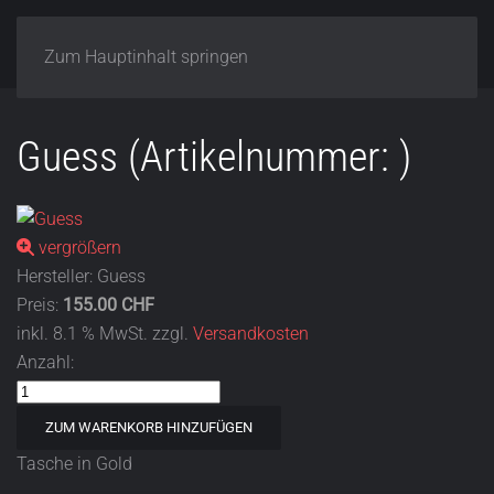
Zum Hauptinhalt springen
Guess
(Artikelnummer:
)
vergrößern
Hersteller:
Guess
Preis:
155.00 CHF
inkl. 8.1 % MwSt.
zzgl.
Versandkosten
Anzahl:
Tasche in Gold