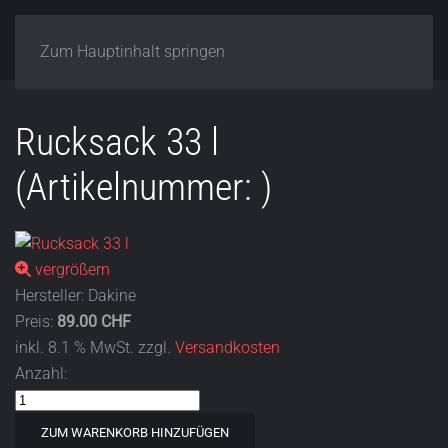
Zum Hauptinhalt springen
Rucksack 33 l
(Artikelnummer:
)
vergrößern
Hersteller:
Dakine
Preis:
89.00 CHF
inkl. 8.1 % MwSt.
zzgl.
Versandkosten
Anzahl: